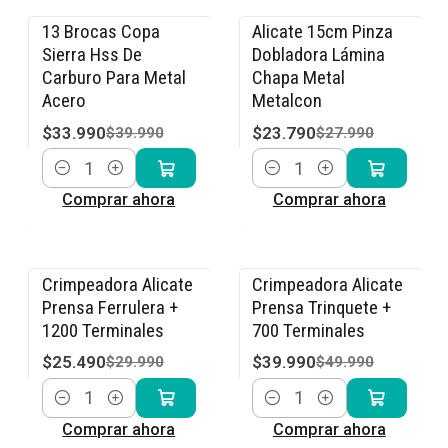
13 Brocas Copa
Alicate 15cm Pinza
-15% OFF
-15% OFF
Sierra Hss De
Dobladora Lámina
Carburo Para Metal
Chapa Metal
Acero
Metalcon
$33.990
$23.790
$39.990
$27.990
Cantidad
Cantidad
Comprar ahora
Comprar ahora
Crimpeadora Alicate
Crimpeadora Alicate
-15% OFF
-20% OFF
Prensa Ferrulera +
Prensa Trinquete +
1200 Terminales
700 Terminales
$25.490
$39.990
$29.990
$49.990
Cantidad
Cantidad
Comprar ahora
Comprar ahora