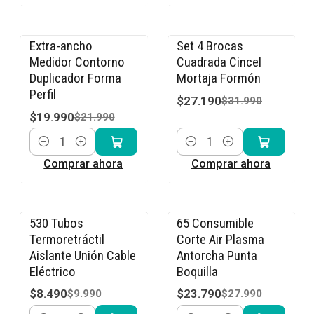
Extra-ancho
Set 4 Brocas
-9% OFF
-15% OFF
Medidor Contorno
Cuadrada Cincel
Duplicador Forma
Mortaja Formón
Perfil
$27.190
$31.990
$19.990
$21.990
Cantidad
Cantidad
Comprar ahora
Comprar ahora
530 Tubos
65 Consumible
-15% OFF
-15% OFF
Termoretráctil
Corte Air Plasma
Aislante Unión Cable
Antorcha Punta
Eléctrico
Boquilla
$8.490
$23.790
$9.990
$27.990