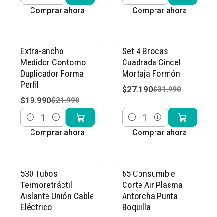
Cantidad
Cantidad
Comprar ahora
Comprar ahora
Extra-ancho
Set 4 Brocas
-9% OFF
-15% OFF
Medidor Contorno
Cuadrada Cincel
Duplicador Forma
Mortaja Formón
Perfil
$27.190
$31.990
$19.990
$21.990
Cantidad
Cantidad
Comprar ahora
Comprar ahora
530 Tubos
65 Consumible
-15% OFF
-15% OFF
Termoretráctil
Corte Air Plasma
Aislante Unión Cable
Antorcha Punta
Eléctrico
Boquilla