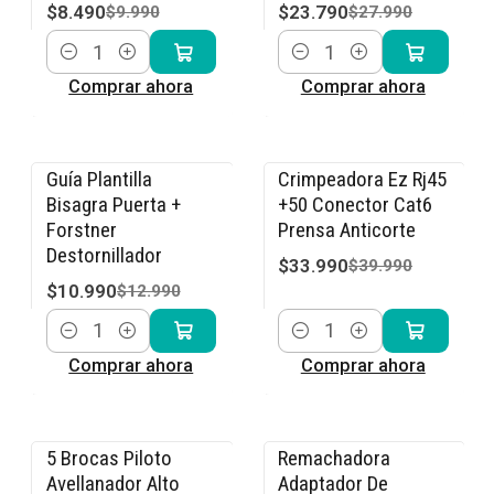
$8.490
$23.790
$9.990
$27.990
Cantidad
Cantidad
Comprar ahora
Comprar ahora
Guía Plantilla
Crimpeadora Ez Rj45
-15% OFF
-15% OFF
Bisagra Puerta +
+50 Conector Cat6
Forstner
Prensa Anticorte
Destornillador
$33.990
$39.990
$10.990
$12.990
Cantidad
Cantidad
Comprar ahora
Comprar ahora
5 Brocas Piloto
Remachadora
-15% OFF
-15% OFF
Avellanador Alto
Adaptador De