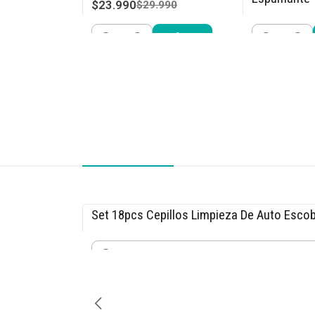
$23.990
$29.990
$21.240
$24
Cantidad
Cantidad
Comprar ahora
Compra
Set 18pcs Cepillos Limpieza De Auto Escob
-15% OFF
$25.490
$29.990
Cantidad