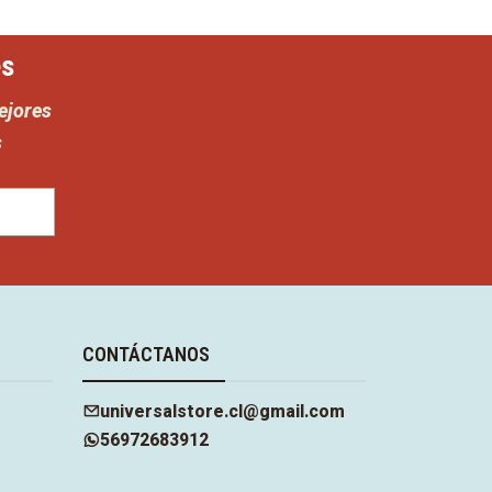
es
ejores
s
CONTÁCTANOS
universalstore.cl@gmail.com
56972683912