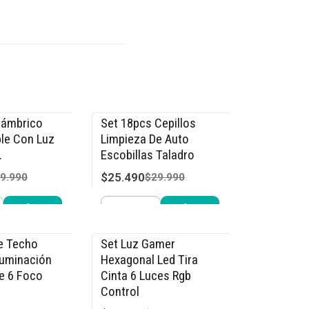
lámbrico
Set 18pcs Cepillos
-15% OFF
le Con Luz
Limpieza De Auto
.
Escobillas Taladro
$25.490
9.990
$29.990
Cantidad
r ahora
Comprar ahora
e Techo
Set Luz Gamer
-20% OFF
luminación
Hexagonal Led Tira
e 6 Foco
Cinta 6 Luces Rgb
Control