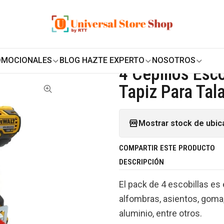
ENVÍO GRATIS SOBRE
$19.990
EN ZONA CENTRO
Accesorios de Limpieza
Escobillas de limpieza para el hogar
 Taladro
OMOCIONALES
BLOG HAZTE EXPERTO
NOSOTROS
|
4 Cepillos Esc
Tapiz Para Tal
Mostrar stock de ubic
COMPARTIR ESTE PRODUCTO
DESCRIPCIÓN
El pack de 4 escobillas es 
alfombras, asientos, goma,
aluminio, entre otros.