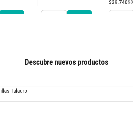
$29.740
$3
.990
Cantidad
Cantidad
r ahora
Comprar ahora
Compra
Descubre nuevos productos
illas Taladro
Comprar ahora