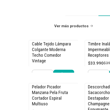
Ver más productos
Cable Tejido Lámpara
Timbre Inal
-17% OFF
-15% OFF
Colgante Moderna
Impermeabl
Techo Comedor
Receptores 
Vintage
$33.990
$39
$4.990
$5.990
Cantidad
Cantidad
Comprar ahora
Compra
Pelador Picador
Descorchad
-20% OFF
-15% OFF
Manzana Pela Fruta
Sacacorcho
Cortador Espiral
Destapador
Multiuso
Champagne 
Espumante