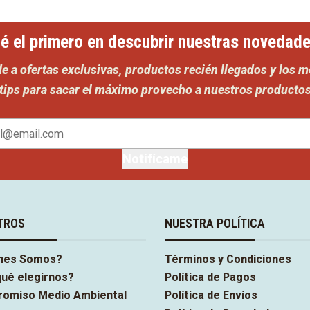
é el primero en descubrir nuestras novedad
e a ofertas exclusivas, productos recién llegados y los m
tips para sacar el máximo provecho a nuestros producto
Notifícame
TROS
NUESTRA POLÍTICA
nes Somos?
Términos y Condiciones
qué elegirnos?
Política de Pagos
omiso Medio Ambiental
Política de Envíos