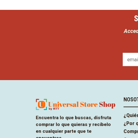
S
Acced
NOSO
¿Quié
Encuentra lo que buscas, disfruta
¿Por 
comprar lo que quieras y recíbelo
en cualquier parte que te
Compr