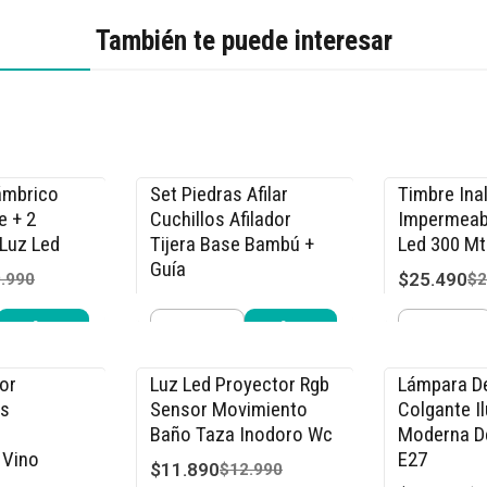
También te puede interesar
ámbrico
Set Piedras Afilar
Timbre Ina
-15% OFF
-15% OFF
e + 2
Cuchillos Afilador
Impermeab
Luz Led
Tijera Base Bambú +
Led 300 Mt
Guía
$25.490
.990
$2
$22.940
$26.990
Cantidad
Cantidad
r ahora
Comprar ahora
Compra
or
Luz Led Proyector Rgb
Lámpara D
-8% OFF
-15% OFF
s
Sensor Movimiento
Colgante I
Baño Taza Inodoro Wc
Moderna D
Vino
E27
$11.890
$12.990