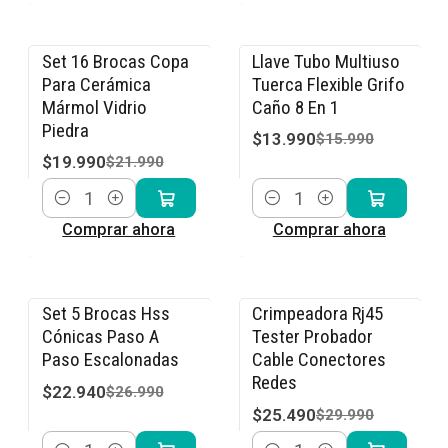
Set 16 Brocas Copa
Llave Tubo Multiuso
-9% OFF
-13% OFF
Para Cerámica
Tuerca Flexible Grifo
Mármol Vidrio
Caño 8 En 1
Piedra
$13.990
$15.990
$19.990
$21.990
Cantidad
Cantidad
Comprar ahora
Comprar ahora
Set 5 Brocas Hss
Crimpeadora Rj45
-15% OFF
-15% OFF
Cónicas Paso A
Tester Probador
Paso Escalonadas
Cable Conectores
Redes
$22.940
$26.990
$25.490
$29.990