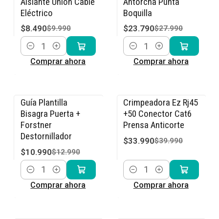
Aislante Unión Cable
Antorcha Punta
Eléctrico
Boquilla
$8.490
$23.790
$9.990
$27.990
Cantidad
Cantidad
Comprar ahora
Comprar ahora
Guía Plantilla
Crimpeadora Ez Rj45
-15% OFF
-15% OFF
Bisagra Puerta +
+50 Conector Cat6
Forstner
Prensa Anticorte
Destornillador
$33.990
$39.990
$10.990
$12.990
Cantidad
Cantidad
Comprar ahora
Comprar ahora