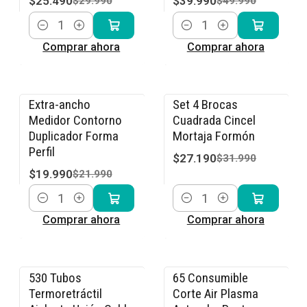
$25.490
$39.990
$29.990
$49.990
Cantidad
Cantidad
Comprar ahora
Comprar ahora
Extra-ancho
Set 4 Brocas
-9% OFF
-15% OFF
Medidor Contorno
Cuadrada Cincel
Duplicador Forma
Mortaja Formón
Perfil
$27.190
$31.990
$19.990
$21.990
Cantidad
Cantidad
Comprar ahora
Comprar ahora
530 Tubos
65 Consumible
-15% OFF
-15% OFF
Termoretráctil
Corte Air Plasma