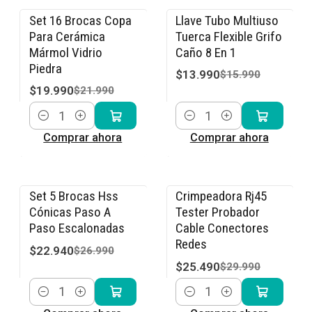
Set 16 Brocas Copa
Llave Tubo Multiuso
-9% OFF
-13% OFF
Para Cerámica
Tuerca Flexible Grifo
Mármol Vidrio
Caño 8 En 1
Piedra
$13.990
$15.990
$19.990
$21.990
Cantidad
Cantidad
Comprar ahora
Comprar ahora
Set 5 Brocas Hss
Crimpeadora Rj45
-15% OFF
-15% OFF
Cónicas Paso A
Tester Probador
Paso Escalonadas
Cable Conectores
Redes
$22.940
$26.990
$25.490
$29.990
Cantidad
Cantidad