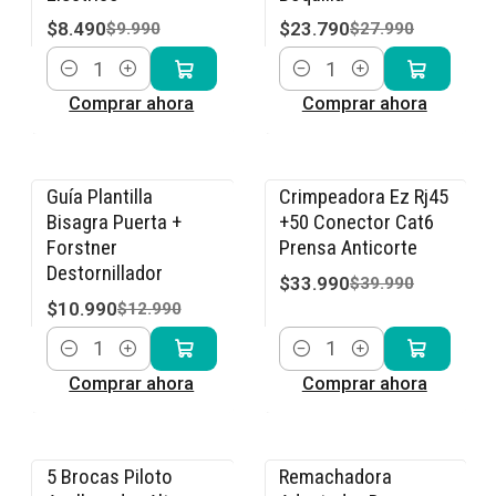
$8.490
$23.790
$9.990
$27.990
Cantidad
Cantidad
Comprar ahora
Comprar ahora
Guía Plantilla
Crimpeadora Ez Rj45
-15% OFF
-15% OFF
Bisagra Puerta +
+50 Conector Cat6
Forstner
Prensa Anticorte
Destornillador
$33.990
$39.990
$10.990
$12.990
Cantidad
Cantidad
Comprar ahora
Comprar ahora
5 Brocas Piloto
Remachadora
-15% OFF
-15% OFF