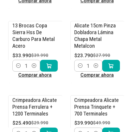
Comprar ahora
Comprar ahora
13 Brocas Copa
Alicate 15cm Pinza
-15% OFF
-15% OFF
Sierra Hss De
Dobladora Lámina
Carburo Para Metal
Chapa Metal
Acero
Metalcon
$33.990
$23.790
$39.990
$27.990
Cantidad
Cantidad
Comprar ahora
Comprar ahora
Crimpeadora Alicate
Crimpeadora Alicate
-15% OFF
-20% OFF
Prensa Ferrulera +
Prensa Trinquete +
1200 Terminales
700 Terminales
$25.490
$39.990
$29.990
$49.990