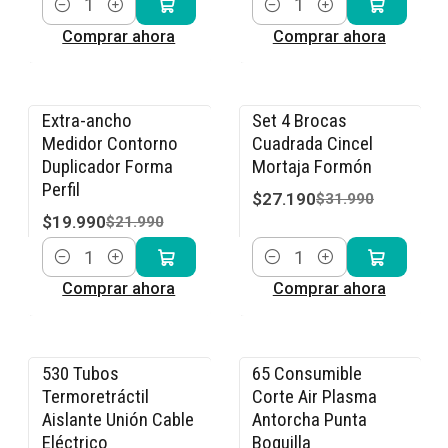
Cantidad
Cantidad
Comprar ahora
Comprar ahora
Extra-ancho
Set 4 Brocas
-9% OFF
-15% OFF
Medidor Contorno
Cuadrada Cincel
Duplicador Forma
Mortaja Formón
Perfil
$27.190
$31.990
$19.990
$21.990
Cantidad
Cantidad
Comprar ahora
Comprar ahora
530 Tubos
65 Consumible
-15% OFF
-15% OFF
Termoretráctil
Corte Air Plasma
Aislante Unión Cable
Antorcha Punta
Eléctrico
Boquilla