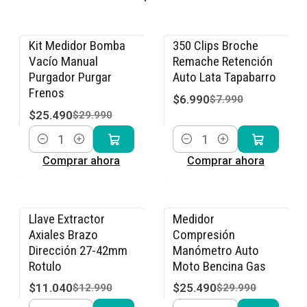
Kit Medidor Bomba
350 Clips Broche
-15% OFF
-13% OFF
Vacío Manual
Remache Retención
Purgador Purgar
Auto Lata Tapabarro
Frenos
$6.990
$7.990
$25.490
$29.990
Cantidad
Cantidad
Comprar ahora
Comprar ahora
Llave Extractor
Medidor
-15% OFF
-15% OFF
Axiales Brazo
Compresión
Dirección 27-42mm
Manómetro Auto
Rotulo
Moto Bencina Gas
$11.040
$25.490
$12.990
$29.990