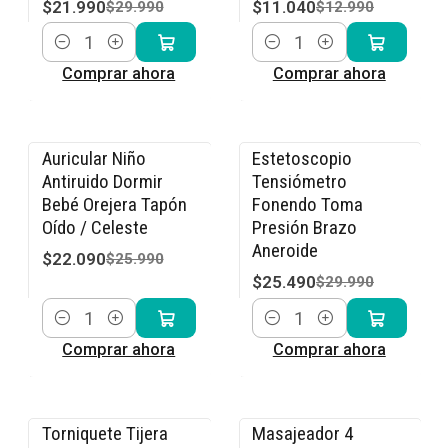
$21.990
$11.040
$29.990
$12.990
Cantidad
Cantidad
Comprar ahora
Comprar ahora
Auricular Niño
Estetoscopio
-15% OFF
-15% OFF
Antiruido Dormir
Tensiómetro
Bebé Orejera Tapón
Fonendo Toma
Oído / Celeste
Presión Brazo
Aneroide
$22.090
$25.990
$25.490
$29.990
Cantidad
Cantidad
Comprar ahora
Comprar ahora
Torniquete Tijera
Masajeador 4
-17% OFF
-33% OFF